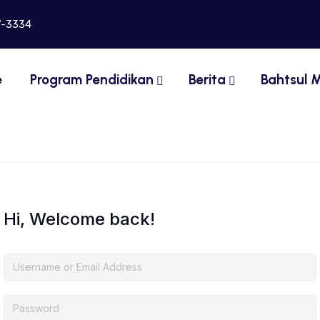
7-3334
e
Program Pendidikan
Berita
Bahtsul M
Hi, Welcome back!