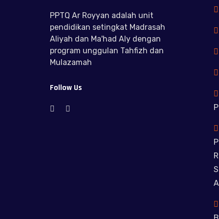
PPTQ Ar Royyan adalah unit
pendidikan setingkat Madrasah
Aliyah dan Ma'had Aly dengan
program unggulan Tahfizh dan
Mulazamah
Follow Us
P
P
R
S
A
B