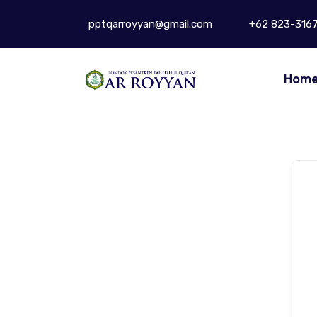
pptqarroyyan@gmail.com
+62 823-316
Hom