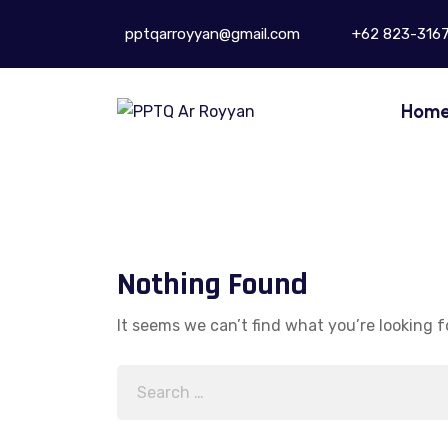
pptqarroyyan@gmail.com
+62 823-316
Hom
Nothing Found
It seems we can’t find what you’re looking f
Search
for: