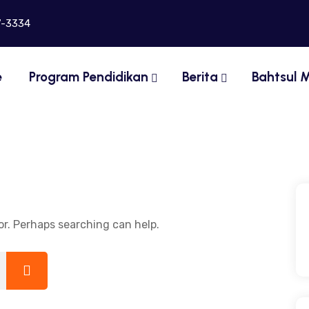
7-3334
e
Program Pendidikan
Berita
Bahtsul M
or. Perhaps searching can help.
Search