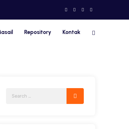
asail
Repository
Kontak
Search
Search
for: