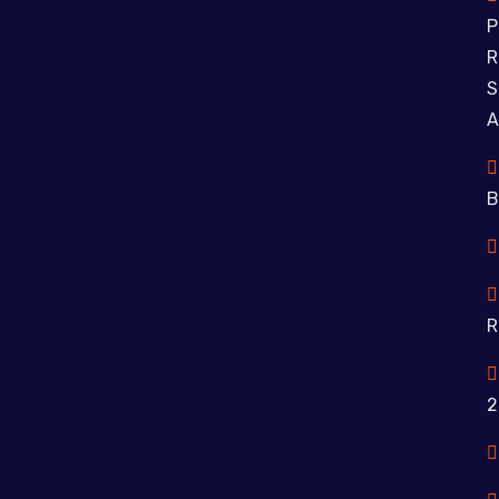
P
R
S
A
B
R
2